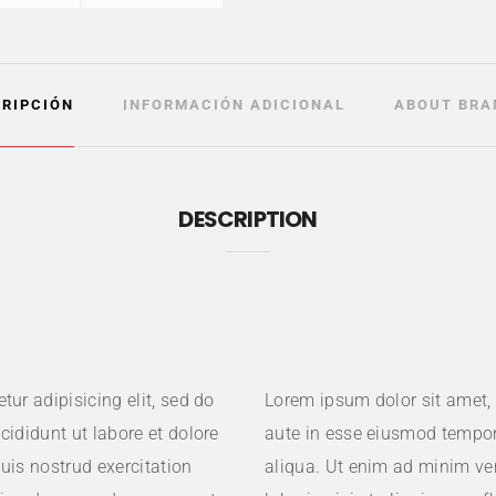
RIPCIÓN
INFORMACIÓN ADICIONAL
ABOUT BRA
DESCRIPTION
ur adipisicing elit, sed do
Lorem ipsum dolor sit amet, c
cididunt ut labore et dolore
aute in esse eiusmod tempor
is nostrud exercitation
aliqua. Ut enim ad minim ve