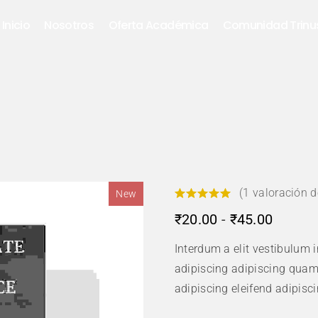
Inicio
Nosotros
Oferta Académica
Comunidad Trinu
(
1
valoración de
New
Rango
₹
20.00
-
₹
45.00
de
Interdum a elit vestibulum 
precios
desde
adipiscing adipiscing qua
₹20.00
adipiscing eleifend adipisci
hasta