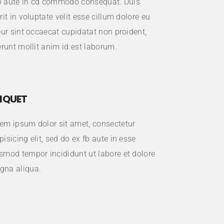
afb aute in cd commodo consequat. Duis
rit in voluptate velit esse cillum dolore eu
eur sint occaecat cupidatat non proident,
erunt mollit anim id est laborum.
IQUET
em ipsum dolor sit amet, consectetur
pisicing elit, sed do ex fb aute in esse
smod tempor incididunt ut labore et dolore
gna aliqua.