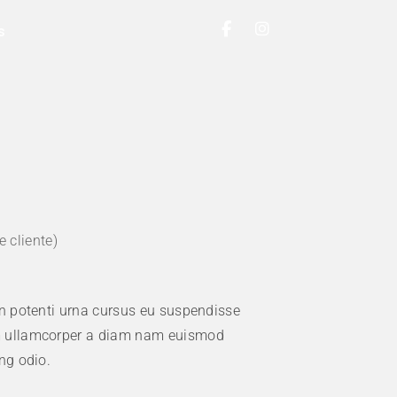
s
 cliente)
in potenti urna cursus eu suspendisse
:
m ullamcorper a diam nam euismod
ng odio.