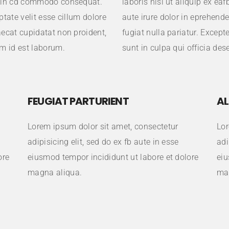
te in cd commodo consequat.
laboris nisi ut aliquip ex e
ptate velit esse cillum dolore
aute irure dolor in eprehende
caecat cupidatat non proident,
fugiat nulla pariatur. Except
im id est laborum.
sunt in culpa qui officia des
FEUGIAT PARTURIENT
AL
Lorem ipsum dolor sit amet, consectetur
Lor
adipisicing elit, sed do ex fb aute in esse
adi
ore
eiusmod tempor incididunt ut labore et dolore
eiu
magna aliqua.
ma