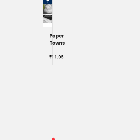
₹20.00.
is:
₹15.00.
Paper
Towns
₹
11.05